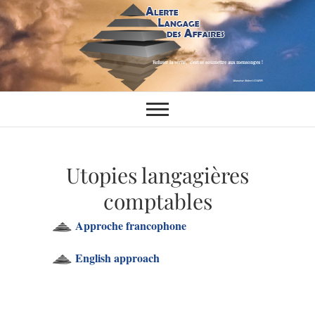
Refuser la vérité,
c'est se soumettre aux mensonges !
Monsieur Robert COMPIN
Alerte Langage
REFUSER LA VÉRITÉ, C'EST SE
SOUMETTRE AUX MENSONGES !
des Affaires
Utopies langagières
comptables
Approche francophone
English approach